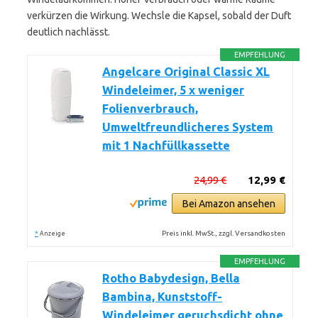
verkürzen die Wirkung. Wechsle die Kapsel, sobald der Duft
deutlich nachlässt.
EMPFEHLUNG
Angelcare Original Classic XL
Windeleimer, 5 x weniger
Folienverbrauch,
Umweltfreundlicheres System
mit 1 Nachfüllkassette
24,99 €
12,99 €
Bei Amazon ansehen
*
Preis inkl. MwSt., zzgl. Versandkosten
Anzeige
EMPFEHLUNG
Rotho Babydesign, Bella
Bambina, Kunststoff-
Windeleimer geruchsdicht ohne