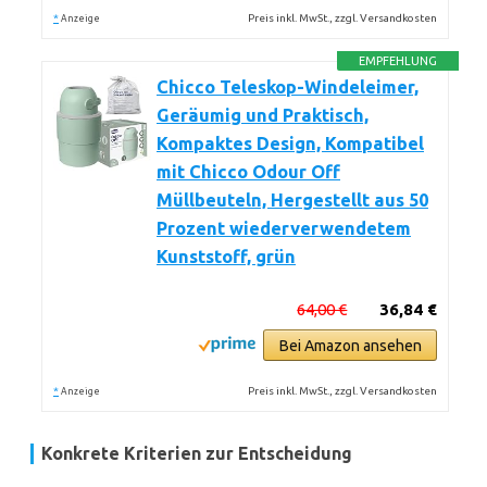
*
Preis inkl. MwSt., zzgl. Versandkosten
Anzeige
EMPFEHLUNG
Chicco Teleskop-Windeleimer,
Geräumig und Praktisch,
Kompaktes Design, Kompatibel
mit Chicco Odour Off
Müllbeuteln, Hergestellt aus 50
Prozent wiederverwendetem
Kunststoff, grün
64,00 €
36,84 €
Bei Amazon ansehen
*
Preis inkl. MwSt., zzgl. Versandkosten
Anzeige
Konkrete Kriterien zur Entscheidung