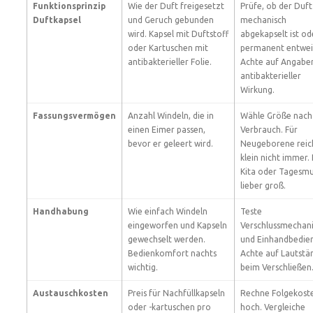
Funktionsprinzip
Wie der Duft freigesetzt
Prüfe, ob der Duft
Duftkapsel
und Geruch gebunden
mechanisch
wird. Kapsel mit Duftstoff
abgekapselt ist od
oder Kartuschen mit
permanent entwei
antibakterieller Folie.
Achte auf Angabe
antibakterieller
Wirkung.
Fassungsvermögen
Anzahl Windeln, die in
Wähle Größe nach
einen Eimer passen,
Verbrauch. Für
bevor er geleert wird.
Neugeborene reic
klein nicht immer. 
Kita oder Tagesmu
lieber groß.
Handhabung
Wie einfach Windeln
Teste
eingeworfen und Kapseln
Verschlussmechan
gewechselt werden.
und Einhandbedie
Bedienkomfort nachts
Achte auf Lautstä
wichtig.
beim Verschließen
Austauschkosten
Preis für Nachfüllkapseln
Rechne Folgekost
oder -kartuschen pro
hoch. Vergleiche