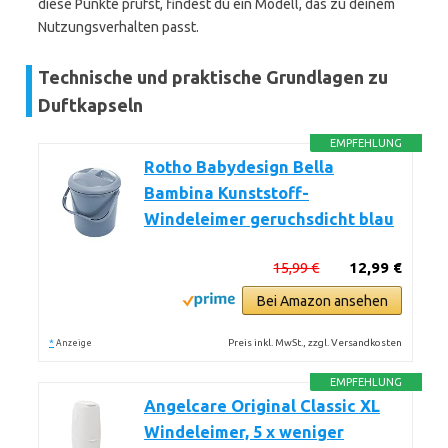
diese Punkte prüfst, findest du ein Modell, das zu deinem
Nutzungsverhalten passt.
Technische und praktische Grundlagen zu
Duftkapseln
EMPFEHLUNG
Rotho Babydesign Bella
Bambina Kunststoff-
Windeleimer geruchsdicht blau
15,99 €
12,99 €
Bei Amazon ansehen
*
Preis inkl. MwSt., zzgl. Versandkosten
Anzeige
EMPFEHLUNG
Angelcare Original Classic XL
Windeleimer, 5 x weniger