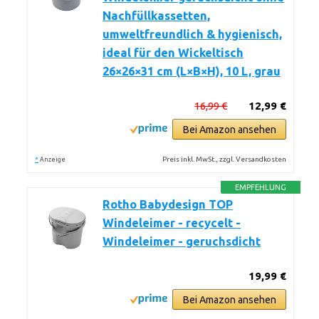
Nachfüllkassetten,
umweltfreundlich & hygienisch,
ideal für den Wickeltisch
26×26×31 cm (L×B×H), 10 L, grau
16,99 €
12,99 €
Bei Amazon ansehen
*
Preis inkl. MwSt., zzgl. Versandkosten
Anzeige
EMPFEHLUNG
Rotho Babydesign TOP
Windeleimer - recycelt -
Windeleimer - geruchsdicht
19,99 €
Bei Amazon ansehen