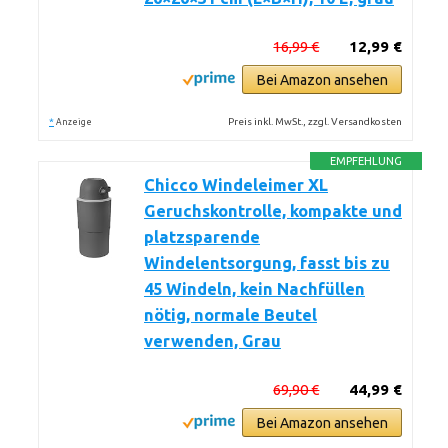
16,99 €
12,99 €
Bei Amazon ansehen
*
Preis inkl. MwSt., zzgl. Versandkosten
Anzeige
EMPFEHLUNG
Chicco Windeleimer XL
Geruchskontrolle, kompakte und
platzsparende
Windelentsorgung, fasst bis zu
45 Windeln, kein Nachfüllen
nötig, normale Beutel
verwenden, Grau
69,90 €
44,99 €
Bei Amazon ansehen