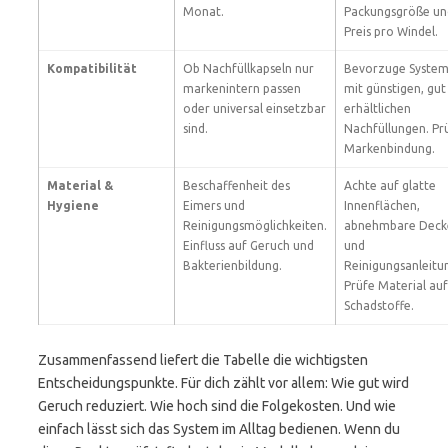
Monat.
Packungsgröße un
Preis pro Windel.
Kompatibilität
Ob Nachfüllkapseln nur
Bevorzuge Syste
markenintern passen
mit günstigen, gut
oder universal einsetzbar
erhältlichen
sind.
Nachfüllungen. Pr
Markenbindung.
Material &
Beschaffenheit des
Achte auf glatte
Hygiene
Eimers und
Innenflächen,
Reinigungsmöglichkeiten.
abnehmbare Deck
Einfluss auf Geruch und
und
Bakterienbildung.
Reinigungsanleitu
Prüfe Material auf
Schadstoffe.
Zusammenfassend liefert die Tabelle die wichtigsten
Entscheidungspunkte. Für dich zählt vor allem: Wie gut wird
Geruch reduziert. Wie hoch sind die Folgekosten. Und wie
einfach lässt sich das System im Alltag bedienen. Wenn du