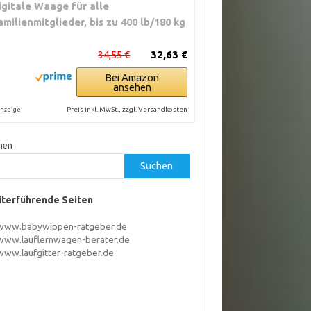
igitale Waage für alle
amilienmitglieder, bis zu 400 lb/180 kg
34,55 €
32,63 €
Bei Amazon
ansehen
Preis inkl. MwSt., zzgl. Versandkosten
nzeige
hen
Suchen
terführende Seiten
www.babywippen-ratgeber.de
www.lauflernwagen-berater.de
www.laufgitter-ratgeber.de