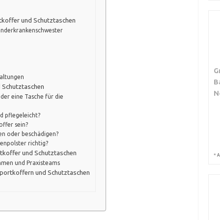
tkoffer und Schutztaschen
inderkrankenschwester
G
taltungen
B
d Schutztaschen
N
der eine Tasche für die
d pflegeleicht?
offer sein?
ren oder beschädigen?
enpolster richtig?
tkoffer und Schutztaschen
*
A
ammen und Praxisteams
portkoffern und Schutztaschen