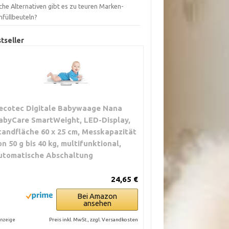
che Alternativen gibt es zu teuren Marken-
hfüllbeuteln?
tseller
ecotec Digitale Babywaage Nana
abyCare SmartWeight, LED-Display,
tandfläche 60 x 25 cm, Messkapazität
on 50 g bis 40 kg, multifunktional,
utomatische Abschaltung
24,65 €
Bei Amazon
ansehen
Preis inkl. MwSt., zzgl. Versandkosten
nzeige