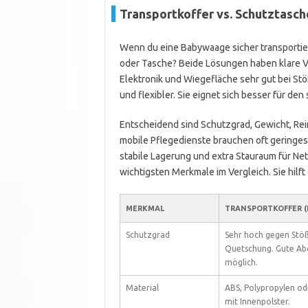
Transportkoffer vs. Schutztasc
Wenn du eine Babywaage sicher transportieren
oder Tasche? Beide Lösungen haben klare Vo
Elektronik und Wiegefläche sehr gut bei Stöße
und flexibler. Sie eignet sich besser für de
Entscheidend sind Schutzgrad, Gewicht, Re
mobile Pflegedienste brauchen oft geringe
stabile Lagerung und extra Stauraum für Net
wichtigsten Merkmale im Vergleich. Sie hilf
MERKMAL
TRANSPORTKOFFER (
Schutzgrad
Sehr hoch gegen Stö
Quetschung. Gute Ab
möglich.
Material
ABS, Polypropylen o
mit Innenpolster.