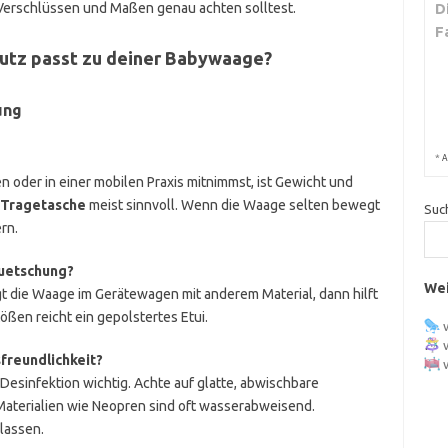
, Verschlüssen und Maßen genau achten solltest.
D
F
hutz passt zu deiner Babywaage?
ung
*
A
oder in einer mobilen Praxis mitnimmst, ist Gewicht und
 Tragetasche
meist sinnvoll. Wenn die Waage selten bewegt
Suc
rn.
Quetschung?
Wei
egt die Waage im Gerätewagen mit anderem Material, dann hilft
tößen reicht ein gepolstertes Etui.
freundlichkeit?
 Desinfektion wichtig. Achte auf glatte, abwischbare
aterialien wie Neopren sind oft wasserabweisend.
lassen.