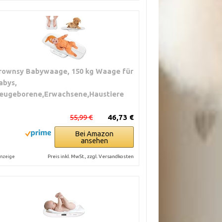
rownsy Babywaage, 150 kg Waage für
abys,
eugeborene,Erwachsene,Haustiere
55,99 €
46,73 €
Bei Amazon
ansehen
Preis inkl. MwSt., zzgl. Versandkosten
nzeige