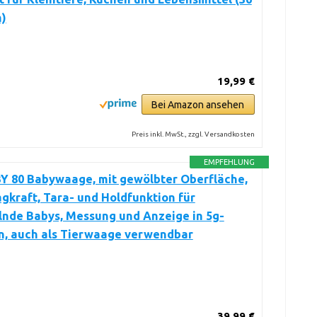
m)
19,99 €
Bei Amazon ansehen
Preis inkl. MwSt., zzgl. Versandkosten
EMPFEHLUNG
Y 80 Babywaage, mit gewölbter Oberfläche,
agkraft, Tara- und Holdfunktion für
lnde Babys, Messung und Anzeige in 5g-
n, auch als Tierwaage verwendbar
39,99 €