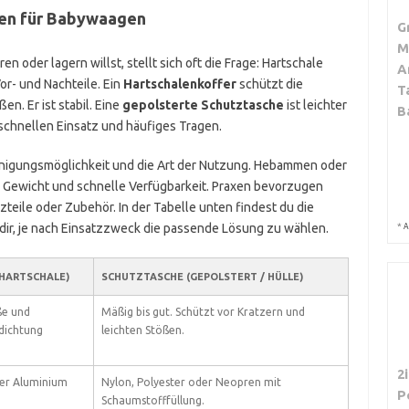
hen für Babywaagen
G
M
 oder lagern willst, stellt sich oft die Frage: Hartschale
A
r- und Nachteile. Ein
Hartschalenkoffer
schützt die
T
n. Er ist stabil. Eine
gepolsterte Schutztasche
ist leichter
B
n schnellen Einsatz und häufiges Tragen.
inigungsmöglichkeit und die Art der Nutzung. Hebammen oder
s Gewicht und schnelle Verfügbarkeit. Praxen bevorzugen
zteile oder Zubehör. In der Tabelle unten findest du die
t dir, je nach Einsatzzweck die passende Lösung zu wählen.
*
A
HARTSCHALE)
SCHUTZTASCHE (GEPOLSTERT / HÜLLE)
ße und
Mäßig bis gut. Schützt vor Kratzern und
dichtung
leichten Stößen.
2
der Aluminium
Nylon, Polyester oder Neopren mit
P
Schaumstofffüllung.