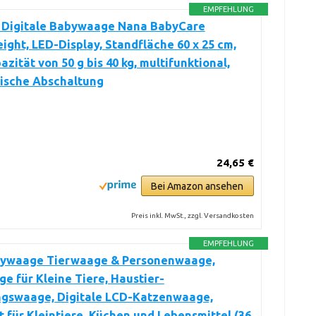
EMPFEHLUNG
 Digitale Babywaage Nana BabyCare
ght, LED-Display, Standfläche 60 x 25 cm,
zität von 50 g bis 40 kg, multifunktional,
ische Abschaltung
24,65 €
Bei Amazon ansehen
Preis inkl. MwSt., zzgl. Versandkosten
EMPFEHLUNG
bywaage Tierwaage & Personenwaage,
e für Kleine Tiere, Haustier-
ngswaage, Digitale LCD-Katzenwaage,
 für Kleintiere, Küchen und Lebensmittel (36