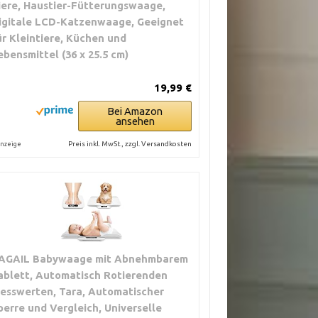
iere, Haustier-Fütterungswaage,
igitale LCD-Katzenwaage, Geeignet
ür Kleintiere, Küchen und
ebensmittel (36 x 25.5 cm)
19,99 €
Bei Amazon
ansehen
Preis inkl. MwSt., zzgl. Versandkosten
nzeige
AGAIL Babywaage mit Abnehmbarem
ablett, Automatisch Rotierenden
esswerten, Tara, Automatischer
perre und Vergleich, Universelle