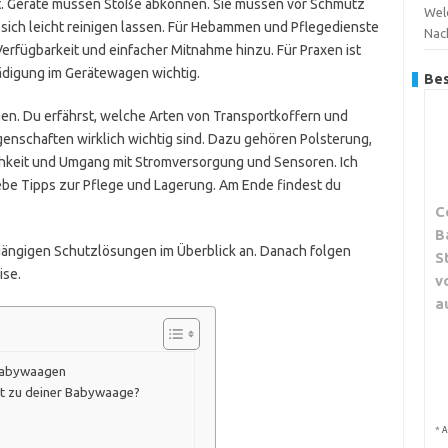
eit. Geräte müssen Stöße abkönnen. Sie müssen vor Schmutz
Wel
n sich leicht reinigen lassen. Für Hebammen und Pflegedienste
Nac
erfügbarkeit und einfacher Mitnahme hinzu. Für Praxen ist
ädigung im Gerätewagen wichtig.
Bes
gen. Du erfährst, welche Arten von Transportkoffern und
genschaften wirklich wichtig sind. Dazu gehören Polsterung,
chkeit und Umgang mit Stromversorgung und Sensoren. Ich
gebe Tipps zur Pflege und Lagerung. Am Ende findest du
C
B
gängigen Schutzlösungen im Überblick an. Danach folgen
S
ise.
v
a
 Babywaagen
st zu deiner Babywaage?
g
*
A