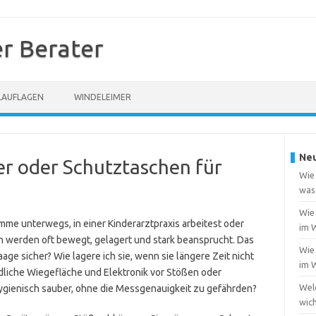
r Berater
LAUFLAGEN
WINDELEIMER
Neu
er oder Schutztaschen für
Wie
was
Wie 
mme unterwegs, in einer Kinderarztpraxis arbeitest oder
im 
n werden oft bewegt, gelagert und stark beansprucht. Das
Wie
aage sicher? Wie lagere ich sie, wenn sie längere Zeit nicht
im 
dliche Wiegefläche und Elektronik vor Stößen oder
Welc
hygienisch sauber, ohne die Messgenauigkeit zu gefährden?
wich