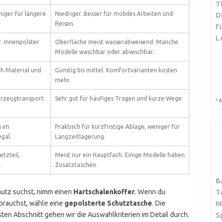
T
niger für längere
Niedriger. Besser für mobiles Arbeiten und
D
Reisen.
f
L
. Innenpolster
Oberfläche meist wasserabweisend. Manche
Modelle waschbar oder abwischbar.
ach Material und
Günstig bis mittel. Komfortvarianten kosten
mehr.
hrzeugtransport.
Sehr gut für häufiges Tragen und kurze Wege.
*
A
g im
Praktisch für kurzfristige Ablage, weniger für
gal.
Langzeitlagerung.
etzteil,
Meist nur ein Hauptfach. Einige Modelle haben
.
Zusatztaschen.
B
utz suchst, nimm einen
Hartschalenkoffer
. Wenn du
T
 brauchst, wähle eine
gepolsterte Schutztasche
. Die
M
sten Abschnitt gehen wir die Auswahlkriterien im Detail durch.
S