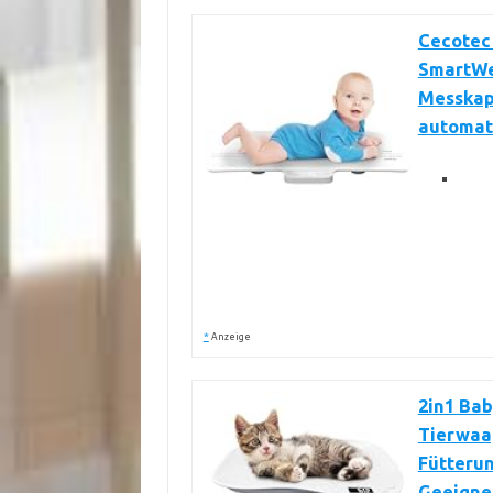
Cecotec
SmartWei
Messkapa
automat
*
Anzeige
2in1 Ba
Tierwaag
Fütteru
Geeignet