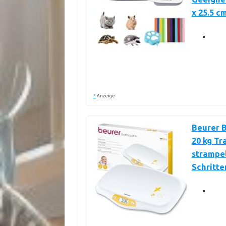
x 25.5 c
*
Anzeige
Beurer B
20 kg Tr
strampe
Schritte