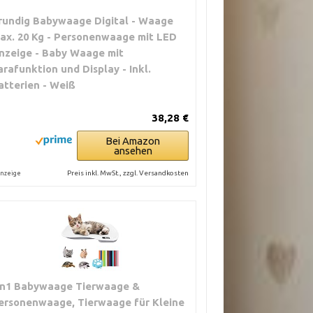
rundig Babywaage Digital - Waage
ax. 20 Kg - Personenwaage mit LED
nzeige - Baby Waage mit
arafunktion und Display - Inkl.
atterien - Weiß
38,28 €
Bei Amazon
ansehen
Preis inkl. MwSt., zzgl. Versandkosten
nzeige
in1 Babywaage Tierwaage &
ersonenwaage, Tierwaage für Kleine