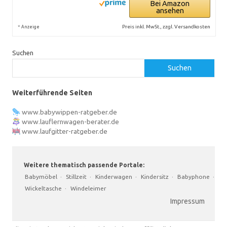
Bei Amazon
ansehen
*
Preis inkl. MwSt., zzgl. Versandkosten
Anzeige
Suchen
Suchen
Weiterführende Seiten
www.babywippen-ratgeber.de
www.lauflernwagen-berater.de
www.laufgitter-ratgeber.de
Weitere thematisch passende Portale:
Babymöbel
·
Stillzeit
·
Kinderwagen
·
Kindersitz
·
Babyphone
·
Wickeltasche
·
Windeleimer
Impressum