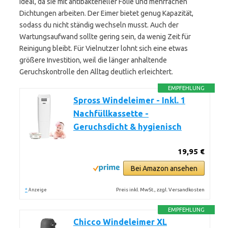
ideal, da sie mit antibakterieller Folie und mehrfachen
Dichtungen arbeiten. Der Eimer bietet genug Kapazität,
sodass du nicht ständig wechseln musst. Auch der
Wartungsaufwand sollte gering sein, da wenig Zeit für
Reinigung bleibt. Für Vielnutzer lohnt sich eine etwas
größere Investition, weil die länger anhaltende
Geruchskontrolle den Alltag deutlich erleichtert.
EMPFEHLUNG
Spross Windeleimer - Inkl. 1
Nachfüllkassette -
Geruchsdicht & hygienisch
19,95 €
Bei Amazon ansehen
*
Preis inkl. MwSt., zzgl. Versandkosten
Anzeige
EMPFEHLUNG
Chicco Windeleimer XL