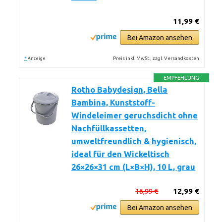
11,99 €
Bei Amazon ansehen
*
Preis inkl. MwSt., zzgl. Versandkosten
Anzeige
EMPFEHLUNG
Rotho Babydesign, Bella
Bambina, Kunststoff-
Windeleimer geruchsdicht ohne
Nachfüllkassetten,
umweltfreundlich & hygienisch,
ideal für den Wickeltisch
26×26×31 cm (L×B×H), 10 L, grau
16,99 €
12,99 €
Bei Amazon ansehen