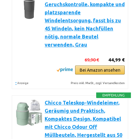
Geruchskontrolle, kompakte und
platzsparende
Windelentsorgung, fasst bis zu
45 Windeln, kein Nachfüllen
nötig, normale Beutel
verwenden, Grau
69,90 €
44,99 €
Bei Amazon ansehen
*
Preis inkl. MwSt., zzgl. Versandkosten
Anzeige
EMPFEHLUNG
Chicco Teleskop-Windeleimer,
Geräumig und Praktisch,
Kompaktes Design, Kompatibel
mit Chicco Odour Off
Müllbeuteln, Hergestellt aus 50