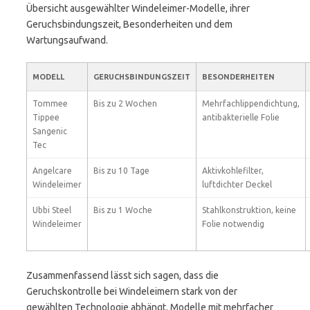
Übersicht ausgewählter Windeleimer-Modelle, ihrer
Geruchsbindungszeit, Besonderheiten und dem
Wartungsaufwand.
MODELL
GERUCHSBINDUNGSZEIT
BESONDERHEITEN
Tommee
Bis zu 2 Wochen
Mehrfachlippendichtung,
Tippee
antibakterielle Folie
Sangenic
Tec
Angelcare
Bis zu 10 Tage
Aktivkohlefilter,
Windeleimer
luftdichter Deckel
Ubbi Steel
Bis zu 1 Woche
Stahlkonstruktion, keine
Windeleimer
Folie notwendig
Zusammenfassend lässt sich sagen, dass die
Geruchskontrolle bei Windeleimern stark von der
gewählten Technologie abhängt. Modelle mit mehrfacher