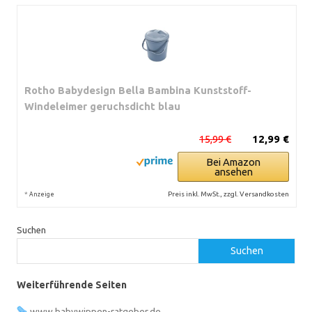
Rotho Babydesign Bella Bambina Kunststoff-
Windeleimer geruchsdicht blau
15,99 €
12,99 €
Bei Amazon
ansehen
*
Preis inkl. MwSt., zzgl. Versandkosten
Anzeige
Suchen
Suchen
Weiterführende Seiten
www.babywippen-ratgeber.de