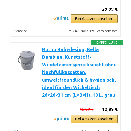
29,99 €
Bei Amazon ansehen
*
Preis inkl. MwSt., zzgl. Versandkosten
Anzeige
EMPFEHLUNG
Rotho Babydesign, Bella
Bambina, Kunststoff-
Windeleimer geruchsdicht ohne
Nachfüllkassetten,
umweltfreundlich & hygienisch,
ideal für den Wickeltisch
26×26×31 cm (L×B×H), 10 L, grau
16,99 €
12,99 €
Bei Amazon ansehen