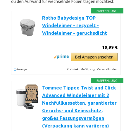
du den Aufwand für wechselnde Folien tragen möchtest.
EMPFEHLUNG
Rotho Babydesign TOP
Windeleimer - recycelt -
Windeleimer - geruchsdicht
19,99 €
Bei Amazon ansehen
*
Preis inkl. MwSt., zzgl. Versandkosten
Anzeige
EMPFEHLUNG
Tommee Tippee Twist and Click
Advanced Windeleimer mit 2
Nachfüllkassetten, garantierter
Geruchs- und Keimschutz,
großes Fassungsvermögen
(Verpackung kann variieren)