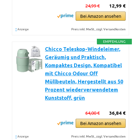
24,99 €
12,99 €
Bei Amazon ansehen
*
Preis inkl. MwSt., zzgl. Versandkosten
Anzeige
EMPFEHLUNG
Chicco Teleskop-Windeleimer,
Geräumig und Praktisch,
Kompaktes Design, Kompatibel
mit Chicco Odour Off
Müllbeuteln, Hergestellt aus 50
Prozent wiederverwendetem
Kunststoff, grün
64,00 €
36,84 €
Bei Amazon ansehen
*
Preis inkl. MwSt., zzgl. Versandkosten
Anzeige