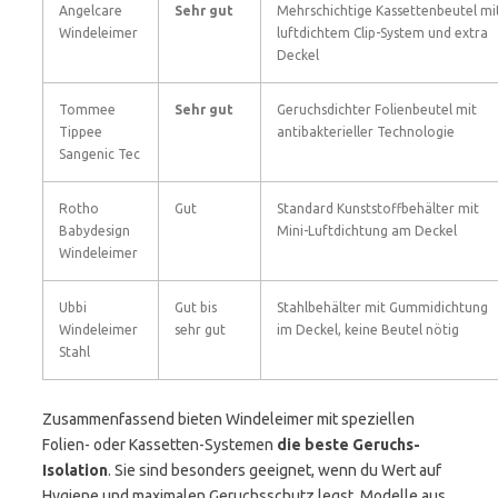
Angelcare
Sehr gut
Mehrschichtige Kassettenbeutel mi
Windeleimer
luftdichtem Clip-System und extra
Deckel
Tommee
Sehr gut
Geruchsdichter Folienbeutel mit
Tippee
antibakterieller Technologie
Sangenic Tec
Rotho
Gut
Standard Kunststoffbehälter mit
Babydesign
Mini-Luftdichtung am Deckel
Windeleimer
Ubbi
Gut bis
Stahlbehälter mit Gummidichtung
Windeleimer
sehr gut
im Deckel, keine Beutel nötig
Stahl
Zusammenfassend bieten Windeleimer mit speziellen
Folien- oder Kassetten-Systemen
die beste Geruchs-
Isolation
. Sie sind besonders geeignet, wenn du Wert auf
Hygiene und maximalen Geruchsschutz legst. Modelle aus