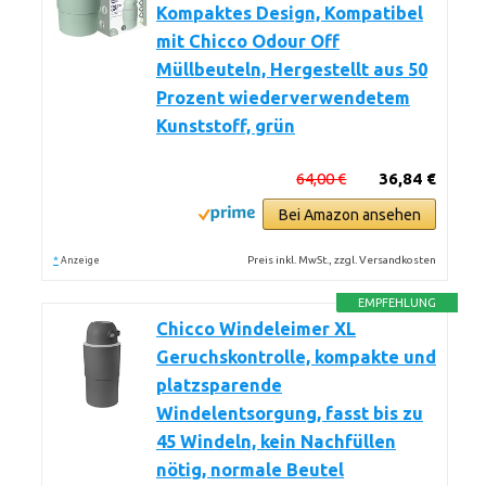
Kompaktes Design, Kompatibel
mit Chicco Odour Off
Müllbeuteln, Hergestellt aus 50
Prozent wiederverwendetem
Kunststoff, grün
64,00 €
36,84 €
Bei Amazon ansehen
*
Preis inkl. MwSt., zzgl. Versandkosten
Anzeige
EMPFEHLUNG
Chicco Windeleimer XL
Geruchskontrolle, kompakte und
platzsparende
Windelentsorgung, fasst bis zu
45 Windeln, kein Nachfüllen
nötig, normale Beutel