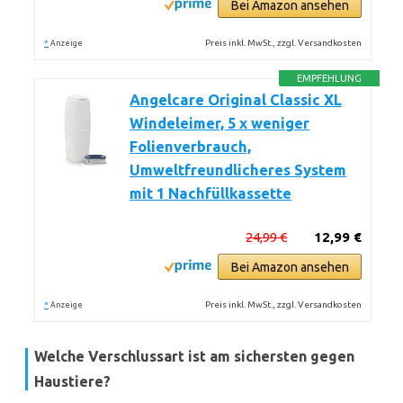
Bei Amazon ansehen
*
Preis inkl. MwSt., zzgl. Versandkosten
Anzeige
EMPFEHLUNG
Angelcare Original Classic XL
Windeleimer, 5 x weniger
Folienverbrauch,
Umweltfreundlicheres System
mit 1 Nachfüllkassette
24,99 €
12,99 €
Bei Amazon ansehen
*
Preis inkl. MwSt., zzgl. Versandkosten
Anzeige
Welche Verschlussart ist am sichersten gegen
Haustiere?