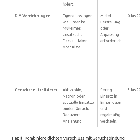
fixiert.
DIY-Vorrichtungen
Eigene Lösungen
Mittel.
0 bis 
wie Eimer im
Herstellung
Mülleimer,
oder
zusätzlicher
Anpassung
Deckel, Haken
erforderlich.
oder Kiste.
Geruchsneutralisierer
Aktivkohle,
Gering.
3 bis 
Natron oder
Einsatz in
spezielle Einsätze
Eimer legen
binden Geruch.
und
Reduziert
regelmäßig
Anziehung.
wechseln.
Fazit:
Kombiniere dichten Verschluss mit Geruchsbindung