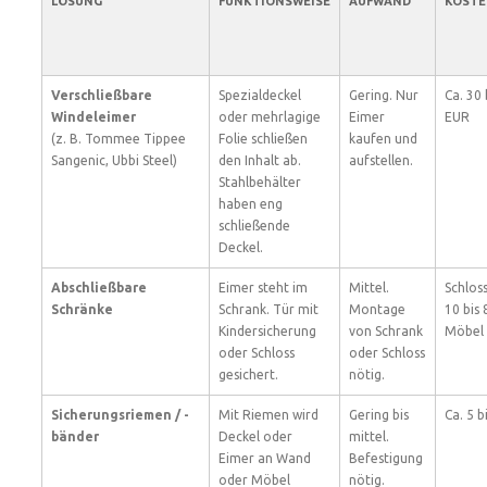
LÖSUNG
FUNKTIONSWEISE
AUFWAND
KOST
Verschließbare
Spezialdeckel
Gering. Nur
Ca. 30 
Windeleimer
oder mehrlagige
Eimer
EUR
(z. B. Tommee Tippee
Folie schließen
kaufen und
Sangenic, Ubbi Steel)
den Inhalt ab.
aufstellen.
Stahlbehälter
haben eng
schließende
Deckel.
Abschließbare
Eimer steht im
Mittel.
Schlos
Schränke
Schrank. Tür mit
Montage
10 bis 
Kindersicherung
von Schrank
Möbel 
oder Schloss
oder Schloss
gesichert.
nötig.
Sicherungsriemen / -
Mit Riemen wird
Gering bis
Ca. 5 b
bänder
Deckel oder
mittel.
Eimer an Wand
Befestigung
oder Möbel
nötig.