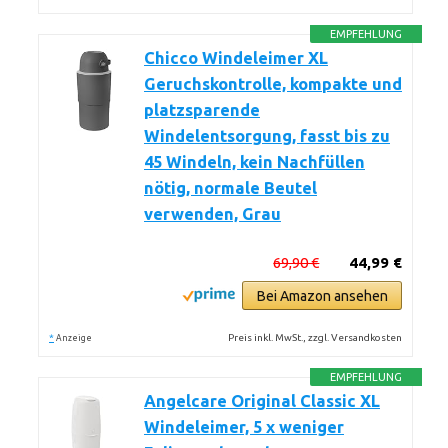
EMPFEHLUNG
Chicco Windeleimer XL
Geruchskontrolle, kompakte und
platzsparende
Windelentsorgung, fasst bis zu
45 Windeln, kein Nachfüllen
nötig, normale Beutel
verwenden, Grau
69,90 €
44,99 €
Bei Amazon ansehen
*
Preis inkl. MwSt., zzgl. Versandkosten
Anzeige
EMPFEHLUNG
Angelcare Original Classic XL
Windeleimer, 5 x weniger