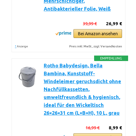
Mehrschichtiger,
Antibakterieller Folie, Weiß
39,99 €
26,99 €
Bei Amazon ansehen
*
Preis inkl. MwSt., zzgl. Versandkosten
Anzeige
EMPFEHLUNG
Rotho Babydesign, Bella
Bambina, Kunststoff-
Windeleimer geruchsdicht ohne
Nachfüllkassetten,
umweltfreundlich & hygienisch,
ideal für den Wickeltisch
26×26×31 cm (L×B×H), 10 L, grau
16,99 €
8,99 €