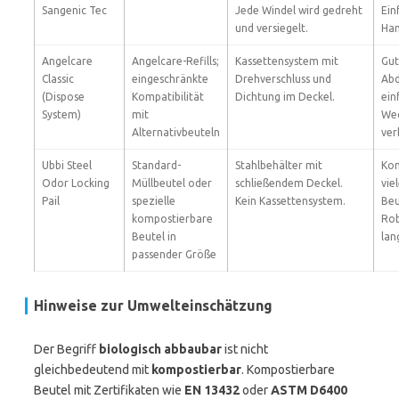
Sangenic Tec
Jede Windel wird gedreht
Ein
und versiegelt.
Ha
Angelcare
Angelcare-Refills;
Kassettensystem mit
Gu
Classic
eingeschränkte
Drehverschluss und
Abd
(Dispose
Kompatibilität
Dichtung im Deckel.
ein
System)
mit
Wec
Alternativbeuteln
ver
Ubbi Steel
Standard-
Stahlbehälter mit
Kom
Odor Locking
Müllbeutel oder
schließendem Deckel.
vie
Pail
spezielle
Kein Kassettensystem.
Beu
kompostierbare
Rob
Beutel in
lan
passender Größe
Hinweise zur Umwelteinschätzung
Der Begriff
biologisch abbaubar
ist nicht
gleichbedeutend mit
kompostierbar
. Kompostierbare
Beutel mit Zertifikaten wie
EN 13432
oder
ASTM D6400