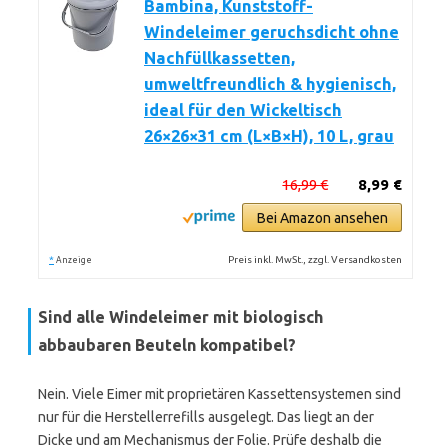
Bambina, Kunststoff-
Windeleimer geruchsdicht ohne
Nachfüllkassetten,
umweltfreundlich & hygienisch,
ideal für den Wickeltisch
26×26×31 cm (L×B×H), 10 L, grau
16,99 €
8,99 €
Bei Amazon ansehen
*
Preis inkl. MwSt., zzgl. Versandkosten
Anzeige
Sind alle Windeleimer mit biologisch
abbaubaren Beuteln kompatibel?
Nein. Viele Eimer mit proprietären Kassettensystemen sind
nur für die Herstellerrefills ausgelegt. Das liegt an der
Dicke und am Mechanismus der Folie. Prüfe deshalb die