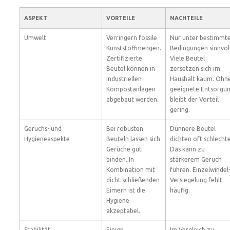
ASPEKT
VORTEILE
NACHTEILE
Umwelt
Verringern fossile
Nur unter bestimmt
Kunststoffmengen.
Bedingungen sinnvoll
Zertifizierte
Viele Beutel
Beutel können in
zersetzen sich im
industriellen
Haushalt kaum. Ohn
Kompostanlagen
geeignete Entsorgu
abgebaut werden.
bleibt der Vorteil
gering.
Geruchs- und
Bei robusten
Dünnere Beutel
Hygieneaspekte
Beuteln lassen sich
dichten oft schlechte
Gerüche gut
Das kann zu
binden. In
stärkerem Geruch
Kombination mit
führen. Einzelwindel
dicht schließenden
Versiegelung fehlt
Eimern ist die
häufig.
Hygiene
akzeptabel.
Stabilität
Einige
Im Vergleich zu