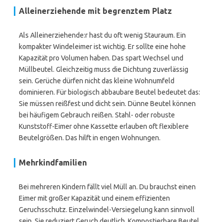
Alleinerziehende mit begrenztem Platz
Als Alleinerziehende:r hast du oft wenig Stauraum. Ein
kompakter Windeleimer ist wichtig. Er sollte eine hohe
Kapazität pro Volumen haben. Das spart Wechsel und
Müllbeutel. Gleichzeitig muss die Dichtung zuverlässig
sein. Gerüche dürfen nicht das kleine Wohnumfeld
dominieren. Für biologisch abbaubare Beutel bedeutet das:
Sie müssen reißfest und dicht sein. Dünne Beutel können
bei häufigem Gebrauch reißen. Stahl- oder robuste
Kunststoff-Eimer ohne Kassette erlauben oft flexiblere
Beutelgrößen. Das hilft in engen Wohnungen.
Mehrkindfamilien
Bei mehreren Kindern fällt viel Müll an. Du brauchst einen
Eimer mit großer Kapazität und einem effizienten
Geruchsschutz. Einzelwindel-Versiegelung kann sinnvoll
sein. Sie reduziert Geruch deutlich. Kompostierbare Beutel