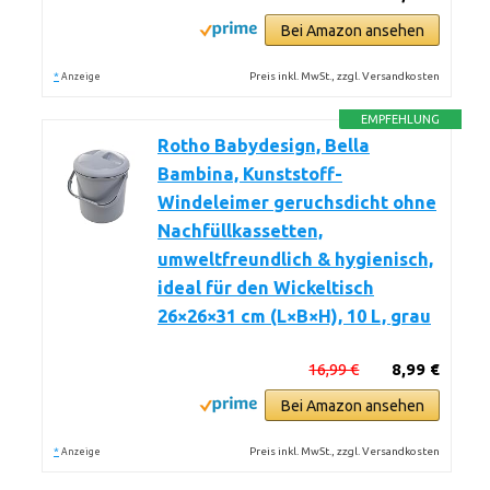
Bei Amazon ansehen
*
Preis inkl. MwSt., zzgl. Versandkosten
Anzeige
EMPFEHLUNG
Rotho Babydesign, Bella
Bambina, Kunststoff-
Windeleimer geruchsdicht ohne
Nachfüllkassetten,
umweltfreundlich & hygienisch,
ideal für den Wickeltisch
26×26×31 cm (L×B×H), 10 L, grau
16,99 €
8,99 €
Bei Amazon ansehen
*
Preis inkl. MwSt., zzgl. Versandkosten
Anzeige