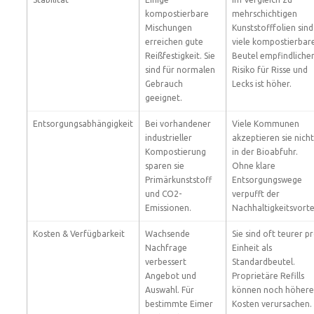
kompostierbare
mehrschichtigen
Mischungen
Kunststofffolien sind
erreichen gute
viele kompostierbar
Reißfestigkeit. Sie
Beutel empfindlicher
sind für normalen
Risiko für Risse und
Gebrauch
Lecks ist höher.
geeignet.
Entsorgungsabhängigkeit
Bei vorhandener
Viele Kommunen
industrieller
akzeptieren sie nicht
Kompostierung
in der Bioabfuhr.
sparen sie
Ohne klare
Primärkunststoff
Entsorgungswege
und CO2-
verpufft der
Emissionen.
Nachhaltigkeitsvortei
Kosten & Verfügbarkeit
Wachsende
Sie sind oft teurer p
Nachfrage
Einheit als
verbessert
Standardbeutel.
Angebot und
Proprietäre Refills
Auswahl. Für
können noch höhere
bestimmte Eimer
Kosten verursachen.