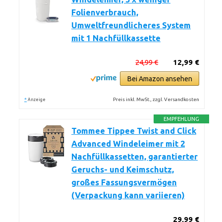
Folienverbrauch,
Umweltfreundlicheres System
mit 1 Nachfüllkassette
24,99 €
12,99 €
Bei Amazon ansehen
*
Preis inkl. MwSt., zzgl. Versandkosten
Anzeige
EMPFEHLUNG
Tommee Tippee Twist and Click
Advanced Windeleimer mit 2
Nachfüllkassetten, garantierter
Geruchs- und Keimschutz,
großes Fassungsvermögen
(Verpackung kann variieren)
29,99 €