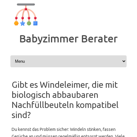
Zum
Inhalt
springen
Babyzimmer Berater
Gibt es Windeleimer, die mit
biologisch abbaubaren
Nachfüllbeuteln kompatibel
sind?
Du kennst das Problem sicher: Windeln stinken, fassen
Gerüche an und müssen regelmäßig entsorgt werden. Viele