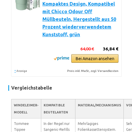
Kompaktes Design, Kompatibel
mit Chicco Odour Off
Müllbeuteln, Hergestellt aus 50
Prozent wiederverwendetem
Kunststoff, grün
64,00 €
36,84 €
Bei Amazon ansehen
*
Preis inkl. MwSt., zzgl. Versandkosten
Anzeige
Vergleichstabelle
WINDELEIMER-
KOMPATIBLE
MATERIAL/MECHANISMUS
VO
MODELL
BEUTELARTEN
Tommee
In der Regel nur
Mehrlagiges
Seh
Tippee
Sangenic-Refills
Folienkassettensystem.
Ger