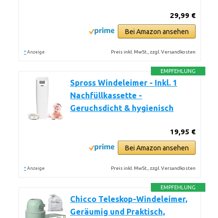
29,99 €
Bei Amazon ansehen
*
Preis inkl. MwSt., zzgl. Versandkosten
Anzeige
EMPFEHLUNG
Spross Windeleimer - Inkl. 1
Nachfüllkassette -
Geruchsdicht & hygienisch
19,95 €
Bei Amazon ansehen
*
Preis inkl. MwSt., zzgl. Versandkosten
Anzeige
EMPFEHLUNG
Chicco Teleskop-Windeleimer,
Geräumig und Praktisch,