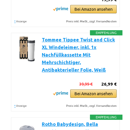
Bei Amazon ansehen
*
Preis inkl. MwSt., zzgl. Versandkosten
Anzeige
EMPFEHLUNG
Tommee Tippee Twist and Click
XL Windeleimer, inkl. 1x
Nachfüllkassette Mit
Mehrschichtiger,
Antibakterieller Folie, Weiß
39,99 €
26,99 €
Bei Amazon ansehen
*
Preis inkl. MwSt., zzgl. Versandkosten
Anzeige
EMPFEHLUNG
Rotho Babydesign, Bella