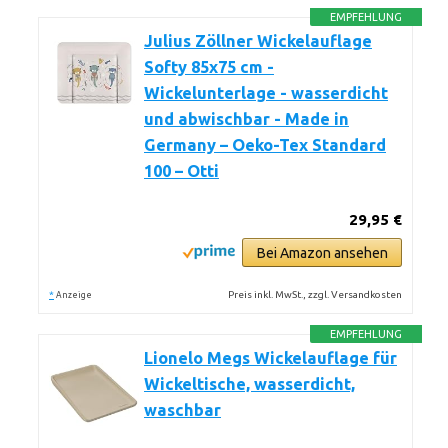
EMPFEHLUNG
Julius Zöllner Wickelauflage
Softy 85x75 cm -
Wickelunterlage - wasserdicht
und abwischbar - Made in
Germany – Oeko-Tex Standard
100 – Otti
29,95 €
Bei Amazon ansehen
*
Preis inkl. MwSt., zzgl. Versandkosten
Anzeige
EMPFEHLUNG
Lionelo Megs Wickelauflage für
Wickeltische, wasserdicht,
waschbar