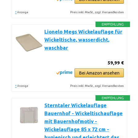
*
Preis inkl. MwSt., zzgl. Versandkosten
Anzeige
EMPFEHLUNG
Lionelo Megs Wickelauflage für
Wickeltische, wasserdicht,
waschbar
59,99 €
Bei Amazon ansehen
*
Preis inkl. MwSt., zzgl. Versandkosten
Anzeige
EMPFEHLUNG
Sterntaler Wickelauflage
Bauernhof - Wickeltischauflage
mit Bauernhofmotiv -
Wickelauflage 85 x 72 cm -
hygienisch und erleichtert das