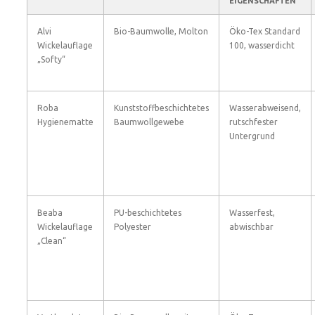
EIGENSCHAFTEN
Alvi
Bio-Baumwolle, Molton
Öko-Tex Standard
Wickelauflage
100, wasserdicht
„Softy“
Roba
Kunststoffbeschichtetes
Wasserabweisend,
Hygienematte
Baumwollgewebe
rutschfester
Untergrund
Beaba
PU-beschichtetes
Wasserfest,
Wickelauflage
Polyester
abwischbar
„Clean“