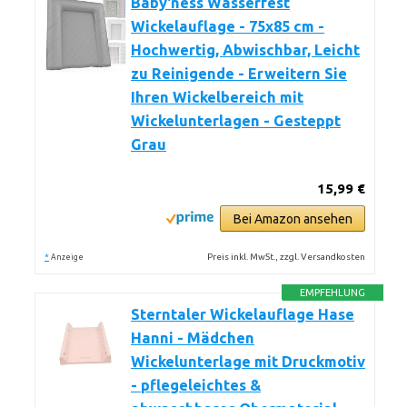
Baby'ness Wasserfest
Wickelauflage - 75x85 cm -
Hochwertig, Abwischbar, Leicht
zu Reinigende - Erweitern Sie
Ihren Wickelbereich mit
Wickelunterlagen - Gesteppt
Grau
15,99 €
Bei Amazon ansehen
*
Preis inkl. MwSt., zzgl. Versandkosten
Anzeige
EMPFEHLUNG
Sterntaler Wickelauflage Hase
Hanni - Mädchen
Wickelunterlage mit Druckmotiv
- pflegeleichtes &