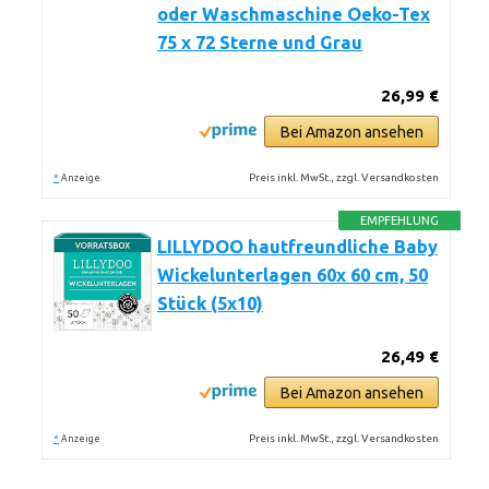
oder Waschmaschine Oeko-Tex
75 x 72 Sterne und Grau
26,99 €
Bei Amazon ansehen
*
Preis inkl. MwSt., zzgl. Versandkosten
Anzeige
EMPFEHLUNG
LILLYDOO hautfreundliche Baby
Wickelunterlagen 60x 60 cm, 50
Stück (5x10)
26,49 €
Bei Amazon ansehen
*
Preis inkl. MwSt., zzgl. Versandkosten
Anzeige