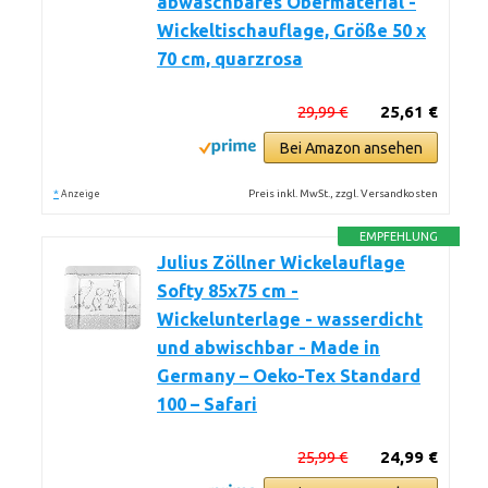
abwaschbares Obermaterial -
Wickeltischauflage, Größe 50 x
70 cm, quarzrosa
29,99 €
25,61 €
Bei Amazon ansehen
*
Preis inkl. MwSt., zzgl. Versandkosten
Anzeige
EMPFEHLUNG
Julius Zöllner Wickelauflage
Softy 85x75 cm -
Wickelunterlage - wasserdicht
und abwischbar - Made in
Germany – Oeko-Tex Standard
100 – Safari
25,99 €
24,99 €