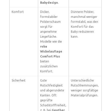
Babydesign
.
Komfort
Dicker,
Dünnere Polster,
formstabiler
manchmal weniger
Polsterschaum
formstabil, was den
sorgt für
Komfort für das
angenehme
Baby reduzieren
Liegefläche.
kann.
Modelle wie die
roba
Wickelauflage
Comfort Plus
bieten
zusätzlichen
Komfort.
Sicherheit
Gute
Unterschiedliche
Rutschfestigkeit
Rutschhemmungen,
und abgerundete
weniger sorgfältige
Kanten. Oft
Materialprüfungen.
geprüfte
Schadstofffreiheit,
z. B. bei
Geuther
.