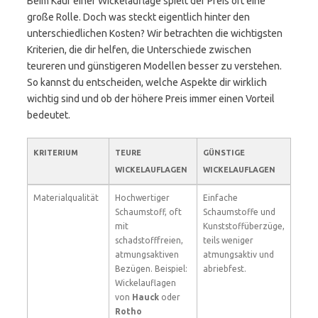
Beim Kauf einer Wickelauflage spielt der Preis oft eine
große Rolle. Doch was steckt eigentlich hinter den
unterschiedlichen Kosten? Wir betrachten die wichtigsten
Kriterien, die dir helfen, die Unterschiede zwischen
teureren und günstigeren Modellen besser zu verstehen.
So kannst du entscheiden, welche Aspekte dir wirklich
wichtig sind und ob der höhere Preis immer einen Vorteil
bedeutet.
KRITERIUM
TEURE
GÜNSTIGE
WICKELAUFLAGEN
WICKELAUFLAGEN
Materialqualität
Hochwertiger
Einfache
Schaumstoff, oft
Schaumstoffe und
mit
Kunststoffüberzüge,
schadstofffreien,
teils weniger
atmungsaktiven
atmungsaktiv und
Bezügen. Beispiel:
abriebfest.
Wickelauflagen
von
Hauck
oder
Rotho