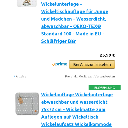
Wickelunterlage -
Wickeltischauflage für Junge
und Mädchen - Wasserdicht,
abwaschbar - OEKO-TEX®
Standard 100 - Made in EU -
Schläfriger Bär
25,99 €
Bei Amazon ansehen
*
Preis inkl. MwSt., zzgl. Versandkosten
Anzeige
EMPFEHLUNG
Wickelauflage Wickelunterlage
abwaschbar und wasserdicht
75x72 cm - Wickelmatte zum
Auflegen auf Wickeltisch
Wickelaufsatz Wickelkommode