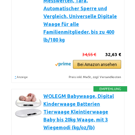
Messwerten, Tara,
Automatischer Sperre und
Vergleich, Universelle Digitale
Waage für alle
Familienmitglieder, bis zu 400
lb/180 kg
34,55 €
32,63 €
Bei Amazon ansehen
*
Preis inkl. MwSt., zzgl. Versandkosten
Anzeige
EMPFEHLUNG
WOLEGM Babywaage, Digital
Kinderwaage Batterien
Tierwaage Kleintierwaage
Baby bis 20kg Waage, mit 3
Wiegemodi (kg/oz/lb)