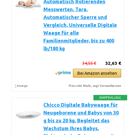
Automatisch Rotierenden
Messwerten, Tara,
Automatischer Sperre und
Vergleich, Universelle Digitale
Waage für alle
Familienmitglieder, bis zu 400
lb/180 kg
34,55 €
32,63 €
Bei Amazon ansehen
*
Preis inkl. MwSt., zzgl. Versandkosten
Anzeige
EMPFEHLUNG
Chicco Digitale Babywaage für
Neugeborene und Babys von 30
g bis zu 20 kg, Begleitet das
Wachstum Ihres Babys,