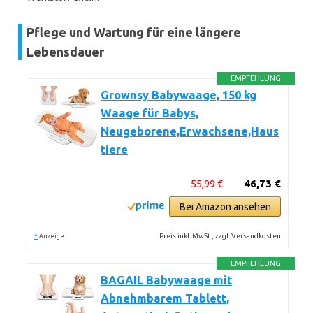
Pflege und Wartung für eine längere
Lebensdauer
EMPFEHLUNG
Grownsy Babywaage, 150 kg
Waage für Babys,
Neugeborene,Erwachsene,Haus
tiere
55,99 €
46,73 €
Bei Amazon ansehen
*
Preis inkl. MwSt., zzgl. Versandkosten
Anzeige
EMPFEHLUNG
BAGAIL Babywaage mit
Abnehmbarem Tablett,