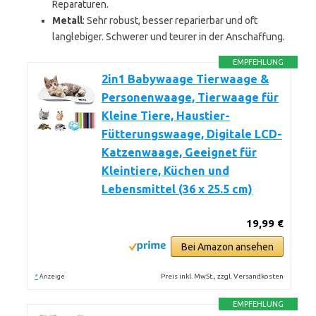
Reparaturen.
Metall
: Sehr robust, besser reparierbar und oft
langlebiger. Schwerer und teurer in der Anschaffung.
EMPFEHLUNG
2in1 Babywaage Tierwaage &
Personenwaage, Tierwaage für
Kleine Tiere, Haustier-
Fütterungswaage, Digitale LCD-
Katzenwaage, Geeignet für
Kleintiere, Küchen und
Lebensmittel (36 x 25.5 cm)
19,99 €
Bei Amazon ansehen
*
Preis inkl. MwSt., zzgl. Versandkosten
Anzeige
EMPFEHLUNG