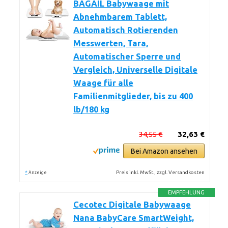
BAGAIL Babywaage mit
Abnehmbarem Tablett,
Automatisch Rotierenden
Messwerten, Tara,
Automatischer Sperre und
Vergleich, Universelle Digitale
Waage für alle
Familienmitglieder, bis zu 400
lb/180 kg
34,55 €
32,63 €
Bei Amazon ansehen
*
Preis inkl. MwSt., zzgl. Versandkosten
Anzeige
EMPFEHLUNG
Cecotec Digitale Babywaage
Nana BabyCare SmartWeight,