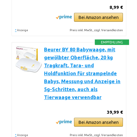
8,99 €
Bei Amazon ansehen
*
Preis inkl. MwSt., zzgl. Versandkosten
Anzeige
EMPFEHLUNG
Beurer BY 80 Babywaage, mit
gewölbter Oberfläche, 20 kg
Tragkraft, Tara- und
Holdfunktion für strampelnde
Babys, Messung und Anzeige in
5g-Schritten, auch als
Tierwaage verwendbar
39,99 €
Bei Amazon ansehen
*
Preis inkl. MwSt., zzgl. Versandkosten
Anzeige