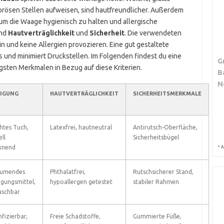
orösen Stellen aufweisen, sind hautfreundlicher. Außerdem
um die Waage hygienisch zu halten und allergische
ind
Hautverträglichkeit
und
Sicherheit
. Die verwendeten
in und keine Allergien provozieren. Eine gut gestaltete
und minimiert Druckstellen. Im Folgenden findest du eine
G
igsten Merkmalen in Bezug auf diese Kriterien.
B
N
NIGUNG
HAUTVERTRÄGLICHKEIT
SICHERHEITSMERKMALE
htes Tuch,
Latexfrei, hautneutral
Antirutsch-Oberfläche,
ll
Sicherheitsbügel
knend
*
A
äumendes
Phthalatfrei,
Rutschsicherer Stand,
igungsmittel,
hypoallergen getestet
stabiler Rahmen
schbar
nfizierbar,
Freie Schadstoffe,
Gummierte Füße,