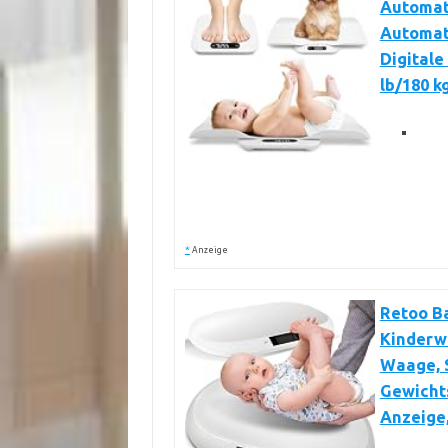
Automat
Automati
Digitale
lb/180 k
*
Anzeige
Retoo Ba
Kinderw
Waage, 
Gewichts
Anzeige