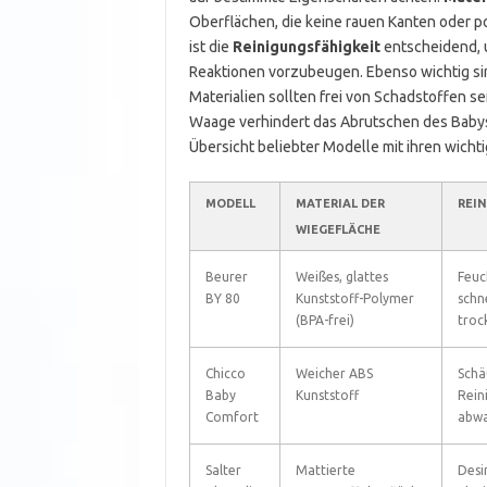
Oberflächen, die keine rauen Kanten oder p
ist die
Reinigungsfähigkeit
entscheidend, 
Reaktionen vorzubeugen. Ebenso wichtig s
Materialien sollten frei von Schadstoffen se
Waage verhindert das Abrutschen des Babys 
Übersicht beliebter Modelle mit ihren wicht
MODELL
MATERIAL DER
REI
WIEGEFLÄCHE
Beurer
Weißes, glattes
Feuc
BY 80
Kunststoff-Polymer
schne
(BPA-frei)
troc
Chicco
Weicher ABS
Sch
Baby
Kunststoff
Rein
Comfort
abwa
Salter
Mattierte
Desi