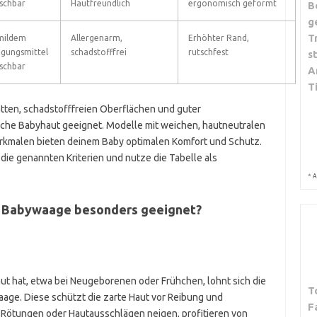
schbar
Hautfreundlich
ergonomisch geformt
B
g
T
mildem
Allergenarm,
Erhöhter Rand,
igungsmittel
schadstofffrei
rutschfest
s
schbar
A
T
ten, schadstofffreien Oberflächen und guter
iche Babyhaut geeignet. Modelle mit weichen, hautneutralen
erkmalen bieten deinem Baby optimalen Komfort und Schutz.
die genannten Kriterien und nutze die Tabelle als
*
A
he Babywaage besonders geeignet?
t hat, etwa bei Neugeborenen oder Frühchen, lohnt sich die
T
age. Diese schützt die zarte Haut vor Reibung und
F
u Rötungen oder Hautausschlägen neigen, profitieren von