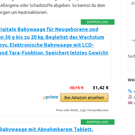
g
 Allergene oder Schadstoffe abgeben. So kannst du dein
orgen um Hautreaktionen.
EMPFEHLUNG
Digitale Babywaage für Neugeborene und
n 30 g bis zu 20 kg, Begleitet das Wachstum
*
A
bys, Elektronische Babywaage mit LCD-
und Tara-Funktion, Speichert letztes Gewicht
Suc
Wei
38,15 €
31,42 €
Bei Amazon ansehen
Preis inkl. MwSt., zzgl. Versandkosten
EMPFEHLUNG
Babywaage mit Abnehmbarem Tablett,