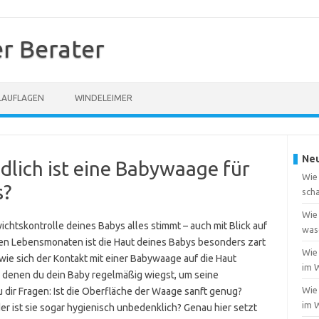
r Berater
LAUFLAGEN
WINDELEIMER
Neu
lich ist eine Babywaage für
Wie 
s?
scha
Wie
ichtskontrolle deines Babys alles stimmt – auch mit Blick auf
was
ten Lebensmonaten ist die Haut deines Babys besonders zart
Wie 
 wie sich der Kontakt mit einer Babywaage auf die Haut
im 
 in denen du dein Baby regelmäßig wiegst, um seine
Wie
 dir Fragen: Ist die Oberfläche der Waage sanft genug?
im 
er ist sie sogar hygienisch unbedenklich? Genau hier setzt