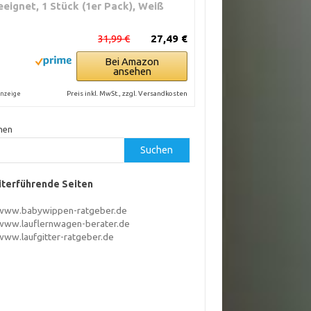
eeignet, 1 Stück (1er Pack), Weiß
31,99 €
27,49 €
Bei Amazon
ansehen
Preis inkl. MwSt., zzgl. Versandkosten
nzeige
hen
Suchen
terführende Seiten
www.babywippen-ratgeber.de
www.lauflernwagen-berater.de
www.laufgitter-ratgeber.de