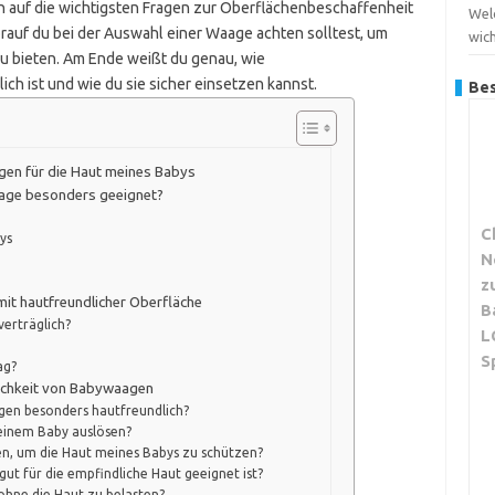
 auf die wichtigsten Fragen zur Oberflächenbeschaffenheit
Welc
auf du bei der Auswahl einer Waage achten solltest, um
wich
 bieten. Am Ende weißt du genau, wie
ch ist und wie du sie sicher einsetzen kannst.
Bes
gen für die Haut meines Babys
aage besonders geeignet?
C
ys
N
z
mit hautfreundlicher Oberfläche
B
verträglich?
L
S
ag?
lichkeit von Babywaagen
gen besonders hautfreundlich?
einem Baby auslösen?
gen, um die Haut meines Babys zu schützen?
ut für die empfindliche Haut geeignet ist?
 ohne die Haut zu belasten?