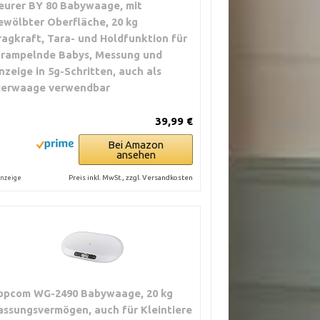
eurer BY 80 Babywaage, mit
ewölbter Oberfläche, 20 kg
ragkraft, Tara- und Holdfunktion für
trampelnde Babys, Messung und
nzeige in 5g-Schritten, auch als
ierwaage verwendbar
39,99 €
Bei Amazon
ansehen
Preis inkl. MwSt., zzgl. Versandkosten
nzeige
opcom WG-2490 Babywaage, 20 kg
assungsvermögen, auch für Kleintiere