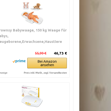
rownsy Babywaage, 150 kg Waage für
abys,
eugeborene,Erwachsene,Haustiere
55,99 €
46,73 €
Bei Amazon
ansehen
Preis inkl. MwSt., zzgl. Versandkosten
nzeige