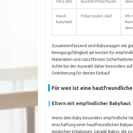
Ultra Slim
Kunststoffoberfläche
abwi
Hauck
Polypropylen, glatt
Mit 
BabyWelt
Rein
abwi
Zusammenfassend sind Babywaagen mit glat
Reinigungsfähigkeit am besten für empfindl
Materialien und rutschfesten Sicherheitsm
Achte bei der Auswahl daher besonders auf 
Orientierung für deinen Einkauf.
Für wen ist eine hautfreundlic
Eltern mit empfindlicher Babyhaut
Wenn dein Baby besonders empfindliche Hau
Anschaffung einer hautfreundlichen Babywa
möglichen Irritationen. Gerade Babys, die z