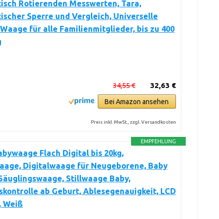
isch Rotierenden Messwerten, Tara,
scher Sperre und Vergleich, Universelle
 Waage für alle Familienmitglieder, bis zu 400
g
34,55 €
32,63 €
Bei Amazon ansehen
Preis inkl. MwSt., zzgl. Versandkosten
EMPFEHLUNG
bywaage Flach Digital bis 20kg,
aage, Digitalwaage für Neugeborene, Baby
Säuglingswaage, Stillwaage Baby,
kontrolle ab Geburt, Ablesegenauigkeit, LCD
, Weiß