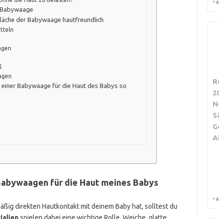
*
A
he Babywaage
fläche der Babywaage hautfreundlich
tteln
ngen
ß
agen
R
t einer Babywaage für die Haut des Babys so
2
N
S
G
A
Babywaagen für die Haut meines Babys
*
A
ßig direkten Hautkontakt mit deinem Baby hat, solltest du
ialien
spielen dabei eine wichtige Rolle. Weiche, glatte