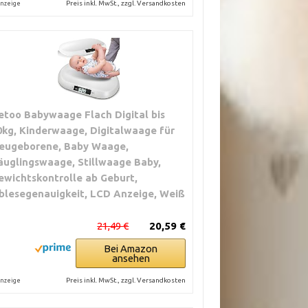
Preis inkl. MwSt., zzgl. Versandkosten
nzeige
etoo Babywaage Flach Digital bis
0kg, Kinderwaage, Digitalwaage für
eugeborene, Baby Waage,
äuglingswaage, Stillwaage Baby,
ewichtskontrolle ab Geburt,
blesegenauigkeit, LCD Anzeige, Weiß
21,49 €
20,59 €
Bei Amazon
ansehen
Preis inkl. MwSt., zzgl. Versandkosten
nzeige