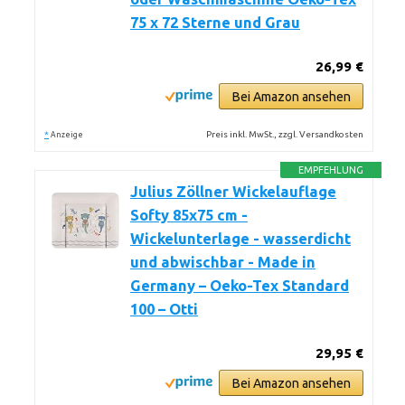
75 x 72 Sterne und Grau
26,99 €
Bei Amazon ansehen
*
Preis inkl. MwSt., zzgl. Versandkosten
Anzeige
EMPFEHLUNG
Julius Zöllner Wickelauflage
Softy 85x75 cm -
Wickelunterlage - wasserdicht
und abwischbar - Made in
Germany – Oeko-Tex Standard
100 – Otti
29,95 €
Bei Amazon ansehen