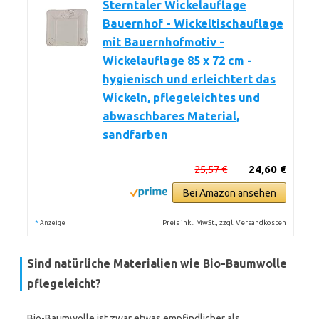
Sterntaler Wickelauflage
Bauernhof - Wickeltischauflage
mit Bauernhofmotiv -
Wickelauflage 85 x 72 cm -
hygienisch und erleichtert das
Wickeln, pflegeleichtes und
abwaschbares Material,
sandfarben
25,57 €
24,60 €
Bei Amazon ansehen
*
Preis inkl. MwSt., zzgl. Versandkosten
Anzeige
Sind natürliche Materialien wie Bio-Baumwolle
pflegeleicht?
Bio-Baumwolle ist zwar etwas empfindlicher als