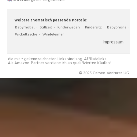
Weitere thematisch passende Portale:
Babymöbel
·
Stillzeit
·
Kinderwagen
·
Kindersitz
·
Babyphone
·
Wickeltasche
·
Windeleimer
Impressum
die mit * gekennzeichneten Links sind sog. Affiliatelinks.
Als Amazon-Partner verdiene ich an qualifizierten Käufen!
© 2025 Ostsee-Ventures UG