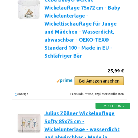
Wickelauflage 75x72 cm - Baby
Wickelunterlage -
Wickeltischauflage für Junge
und Mädchen - Wasserdicht,
abwaschbar - OEKO-TEX®
Standard 100 - Made in EU -
Schläfriger Bär
25,99 €
Bei Amazon ansehen
*
Preis inkl. MwSt., zzgl. Versandkosten
Anzeige
EMPFEHLUNG
Julius Zöllner Wickelauflage
Softy 85x75 cm -
Wickelunterlage - wasserdicht
und abwischbar - Made in