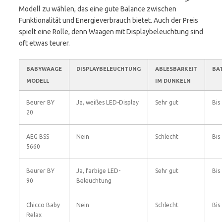
Modell zu wählen, das eine gute Balance zwischen
Funktionalität und Energieverbrauch bietet. Auch der Preis
spielt eine Rolle, denn Waagen mit Displaybeleuchtung sind
oft etwas teurer.
BABYWAAGE
DISPLAYBELEUCHTUNG
ABLESBARKEIT
BA
MODELL
IM DUNKELN
Beurer BY
Ja, weißes LED-Display
Sehr gut
Bis
20
AEG BSS
Nein
Schlecht
Bis
5660
Beurer BY
Ja, farbige LED-
Sehr gut
Bis
90
Beleuchtung
Chicco Baby
Nein
Schlecht
Bis
Relax