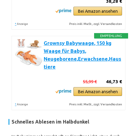
38,28 €
Bei Amazon ansehen
*
Preis inkl. MwSt., zzgl. Versandkosten
Anzeige
EMPFEHLUNG
Grownsy Babywaage, 150 kg
Waage für Babys,
Neugeborene,Erwachsene,Haus
tiere
55,99 €
46,73 €
Bei Amazon ansehen
*
Preis inkl. MwSt., zzgl. Versandkosten
Anzeige
Schnelles Ablesen im Halbdunkel