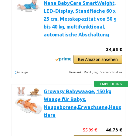
Nana BabyCare SmartWeight,
LED-Display, Standfläche 60 x
25 cm, Messkapazität von 50 g
bis 40 kg, multifunktional,
automatische Abschaltung
24,65 €
Bei Amazon ansehen
*
Preis inkl. MwSt., zzgl. Versandkosten
Anzeige
EMPFEHLUNG
Grownsy Babywaage, 150 kg
Waage für Babys,
Neugeborene,Erwachsene,Haus
tiere
55,99 €
46,73 €