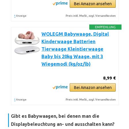
Bei Amazon ansehen
*
Preis inkl. MwSt., zzgl. Versandkosten
Anzeige
EMPFEHLUNG
WOLEGM Babywaage, Digital
Kinderwaage Batterien
Tierwaage Kleintierwaage
Baby bis 20kg Waage, mit 3
Wiegemodi (kg/oz/lb)
8,99 €
Bei Amazon ansehen
*
Preis inkl. MwSt., zzgl. Versandkosten
Anzeige
Gibt es Babywaagen, bei denen man die
Displaybeleuchtung an- und ausschalten kann?