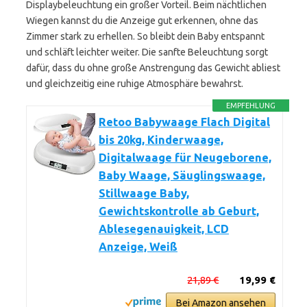
Displaybeleuchtung ein großer Vorteil. Beim nächtlichen
Wiegen kannst du die Anzeige gut erkennen, ohne das
Zimmer stark zu erhellen. So bleibt dein Baby entspannt
und schläft leichter weiter. Die sanfte Beleuchtung sorgt
dafür, dass du ohne große Anstrengung das Gewicht abliest
und gleichzeitig eine ruhige Atmosphäre bewahrst.
EMPFEHLUNG
Retoo Babywaage Flach Digital
bis 20kg, Kinderwaage,
Digitalwaage für Neugeborene,
Baby Waage, Säuglingswaage,
Stillwaage Baby,
Gewichtskontrolle ab Geburt,
Ablesegenauigkeit, LCD
Anzeige, Weiß
21,89 €
19,99 €
Bei Amazon ansehen