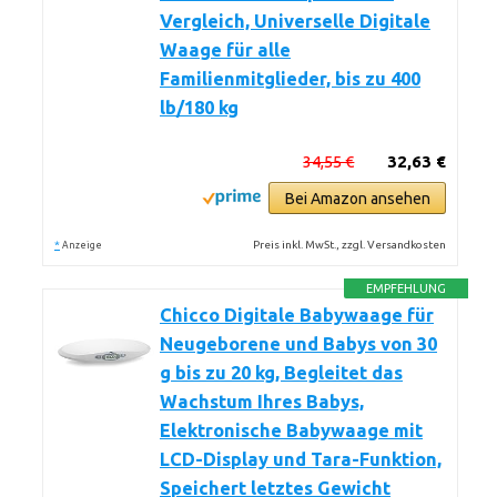
Vergleich, Universelle Digitale
Waage für alle
Familienmitglieder, bis zu 400
lb/180 kg
34,55 €
32,63 €
Bei Amazon ansehen
*
Preis inkl. MwSt., zzgl. Versandkosten
Anzeige
EMPFEHLUNG
Chicco Digitale Babywaage für
Neugeborene und Babys von 30
g bis zu 20 kg, Begleitet das
Wachstum Ihres Babys,
Elektronische Babywaage mit
LCD-Display und Tara-Funktion,
Speichert letztes Gewicht