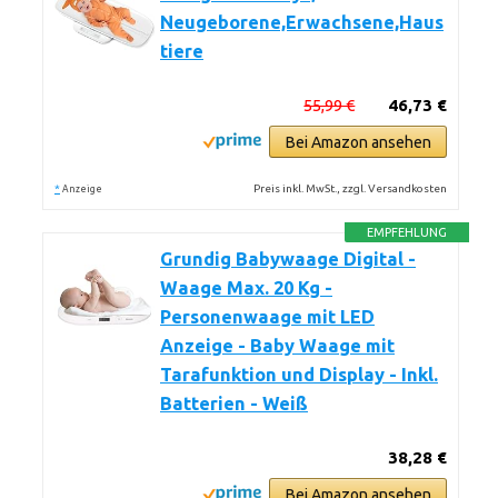
Neugeborene,Erwachsene,Haus
tiere
55,99 €
46,73 €
Bei Amazon ansehen
*
Preis inkl. MwSt., zzgl. Versandkosten
Anzeige
EMPFEHLUNG
Grundig Babywaage Digital -
Waage Max. 20 Kg -
Personenwaage mit LED
Anzeige - Baby Waage mit
Tarafunktion und Display - Inkl.
Batterien - Weiß
38,28 €
Bei Amazon ansehen