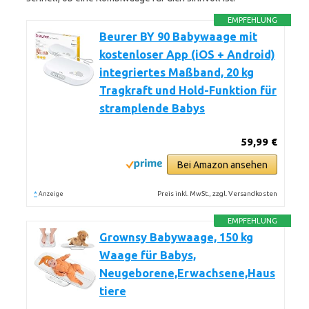
EMPFEHLUNG
Beurer BY 90 Babywaage mit
kostenloser App (iOS + Android)
integriertes Maßband, 20 kg
Tragkraft und Hold-Funktion für
stramplende Babys
59,99 €
Bei Amazon ansehen
*
Preis inkl. MwSt., zzgl. Versandkosten
Anzeige
EMPFEHLUNG
Grownsy Babywaage, 150 kg
Waage für Babys,
Neugeborene,Erwachsene,Haus
tiere