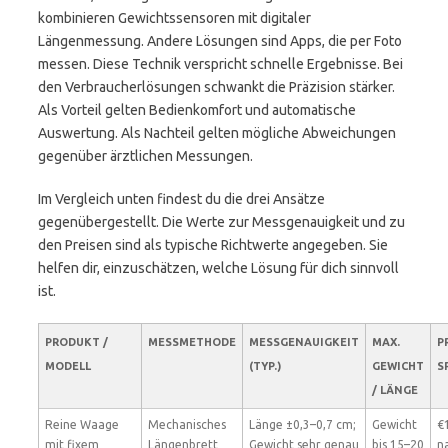
kombinieren Gewichtssensoren mit digitaler
Längenmessung. Andere Lösungen sind Apps, die per Foto
messen. Diese Technik verspricht schnelle Ergebnisse. Bei
den Verbraucherlösungen schwankt die Präzision stärker.
Als Vorteil gelten Bedienkomfort und automatische
Auswertung. Als Nachteil gelten mögliche Abweichungen
gegenüber ärztlichen Messungen.
Im Vergleich unten findest du die drei Ansätze
gegenübergestellt. Die Werte zur Messgenauigkeit und zu
den Preisen sind als typische Richtwerte angegeben. Sie
helfen dir, einzuschätzen, welche Lösung für dich sinnvoll
ist.
PRODUKT /
MESSMETHODE
MESSGENAUIGKEIT
MAX.
P
MODELL
(TYP.)
GEWICHT
S
/ LÄNGE
Reine Waage
Mechanisches
Länge ±0,3–0,7 cm;
Gewicht
€
mit fixem
Längenbrett
Gewicht sehr genau
bis 15–20
n