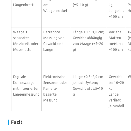
Längenbrett
am
(±5–10 g)
kg;
Pr
Waagensockel
Länge bis
H
~100 cm
Waage +
Getrennte
Länge ±0,5–1,0 cm;
Variabel.
€
separates
Messung von
Gewicht abhängig
Matten
(
Messbrett oder
Gewicht und
von Waage (±5–20
meist bis
M
Messmatte
Länge
g)
~100 cm
k
Digitale
Elektronische
Länge ±0,5–2,0 cm
Gewicht
€
Kombiwaage
Sensoren oder
je nach System;
bis 10–20
mit integrierter
Kamera-
Gewicht oft ±5–10
kg;
Längenmessung
basierte
g
Länge
Messung
variiert
je Modell
Fazit