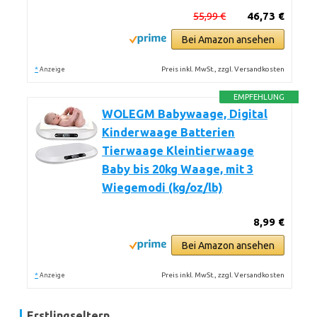
55,99 €
46,73 €
Bei Amazon ansehen
*
Preis inkl. MwSt., zzgl. Versandkosten
Anzeige
EMPFEHLUNG
WOLEGM Babywaage, Digital
Kinderwaage Batterien
Tierwaage Kleintierwaage
Baby bis 20kg Waage, mit 3
Wiegemodi (kg/oz/lb)
8,99 €
Bei Amazon ansehen
*
Preis inkl. MwSt., zzgl. Versandkosten
Anzeige
Erstlingseltern