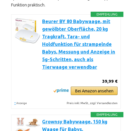
Funktion praktisch.
EMPFEHLUNG
Beurer BY 80 Babywaage, mit
gewölbter Oberfläche, 20 kg
Tragkraft, Tara- und
Holdfunktion für strampelnde
Babys, Messung und Anzeige in
5g-Schritten, auch als
Tierwaage verwendbar
39,99 €
Bei Amazon ansehen
*
Preis inkl. MwSt., zzgl. Versandkosten
Anzeige
EMPFEHLUNG
Grownsy Babywaage, 150 kg
Waage für Babys,