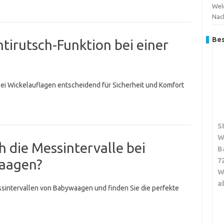
Wel
Nac
Bes
ntirutsch-Funktion bei einer
ei Wickelauflagen entscheidend für Sicherheit und Komfort
S
W
h die Messintervalle bei
B
7
aagen?
W
a
sintervallen von Babywaagen und finden Sie die perfekte