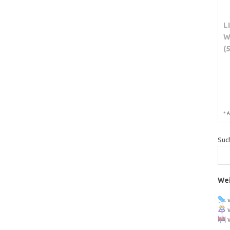
L
W
(
*
A
Suc
Wei