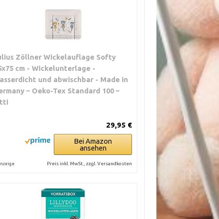
ulius Zöllner Wickelauflage Softy
5x75 cm - Wickelunterlage -
asserdicht und abwischbar - Made in
ermany – Oeko-Tex Standard 100 –
tti
29,95 €
Bei Amazon
ansehen
Preis inkl. MwSt., zzgl. Versandkosten
nzeige