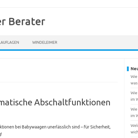
r Berater
LAUFLAGEN
WINDELEIMER
Neu
Wie
was
Wie 
im 
omatische Abschaltfunktionen
Wie
im 
Welc
ionen bei Babywaagen unerlässlich sind – für Sicherheit,
wich
!