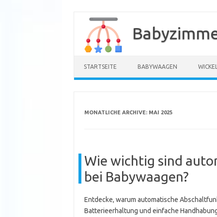
Zum
Inhalt
Babyzimme
springen
STARTSEITE
BABYWAAGEN
WICKE
MONATLICHE ARCHIVE:
MAI 2025
Wie wichtig sind aut
bei Babywaagen?
Entdecke, warum automatische Abschaltfunkt
Batterieerhaltung und einfache Handhabung