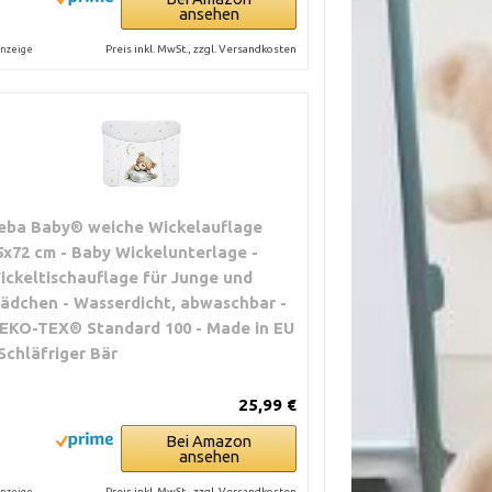
ansehen
Preis inkl. MwSt., zzgl. Versandkosten
nzeige
eba Baby® weiche Wickelauflage
5x72 cm - Baby Wickelunterlage -
ickeltischauflage für Junge und
ädchen - Wasserdicht, abwaschbar -
EKO-TEX® Standard 100 - Made in EU
 Schläfriger Bär
25,99 €
Bei Amazon
ansehen
Preis inkl. MwSt., zzgl. Versandkosten
nzeige