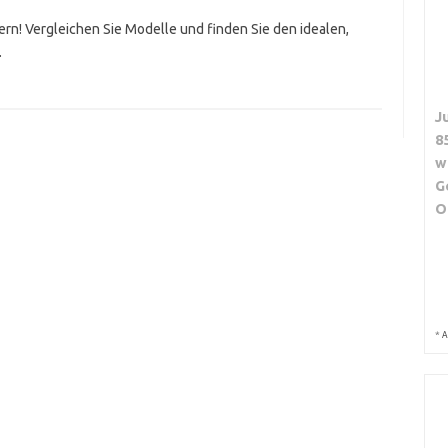
rn! Vergleichen Sie Modelle und finden Sie den idealen,
.
J
8
w
G
O
*
A