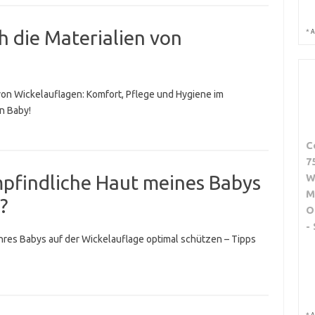
h die Materialien von
*
A
von Wickelauflagen: Komfort, Pflege und Hygiene im
in Baby!
C
7
W
mpfindliche Haut meines Babys
M
?
O
-
 Ihres Babys auf der Wickelauflage optimal schützen – Tipps
*
A