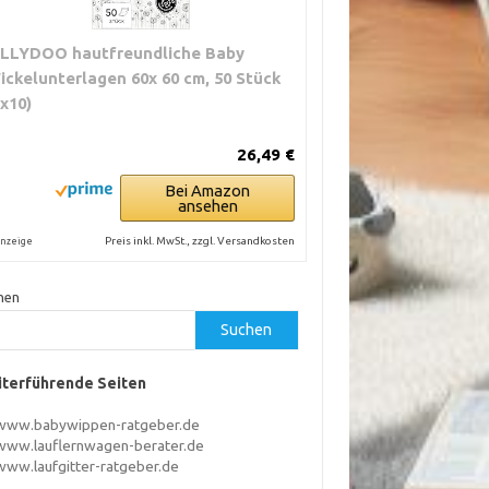
ILLYDOO hautfreundliche Baby
ickelunterlagen 60x 60 cm, 50 Stück
5x10)
26,49 €
Bei Amazon
ansehen
Preis inkl. MwSt., zzgl. Versandkosten
nzeige
hen
Suchen
terführende Seiten
www.babywippen-ratgeber.de
www.lauflernwagen-berater.de
www.laufgitter-ratgeber.de